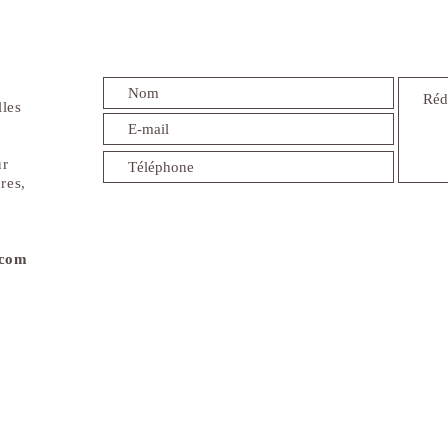
lles
ur
res,
.com